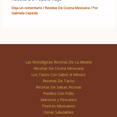
Deja un comentario
/
Recetas De Cocina Mexicana
/ Por
Gabriela Cepeda
Las Nostálgicas Recetas De La Abuela
Recetas De Cocina Mexicana
Los Tacos Con Sabor A México
Recetas De Tacos
Recetas De Salsas Picosas
Platillos Con Pollo
Mariscos y Pescados
Postres Mexicanos
Cenas Saludables