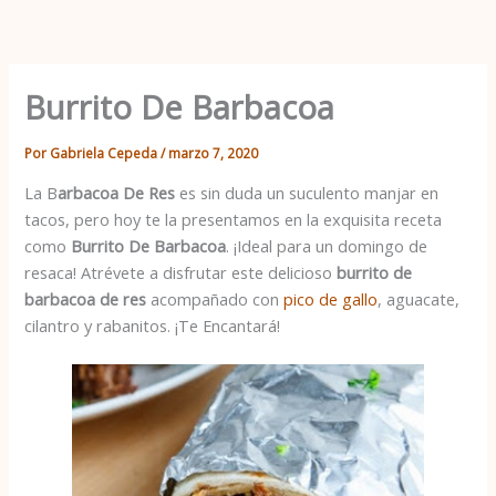
Ir
al
contenido
Burrito De Barbacoa
Por
Gabriela Cepeda
/
marzo 7, 2020
La B
arbacoa De Res
es sin duda un suculento manjar en
tacos, pero hoy te la presentamos en la exquisita receta
como
Burrito De Barbacoa
. ¡Ideal para un domingo de
resaca! Atrévete a disfrutar este delicioso
burrito de
barbacoa de res
acompañado con
pico de gallo
, aguacate,
cilantro y rabanitos. ¡Te Encantará!