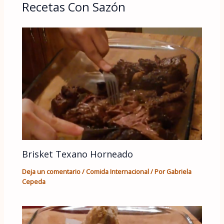
Recetas Con Sazón
Brisket Texano Horneado
Deja un comentario
/
Comida Internacional
/ Por
Gabriela
Cepeda