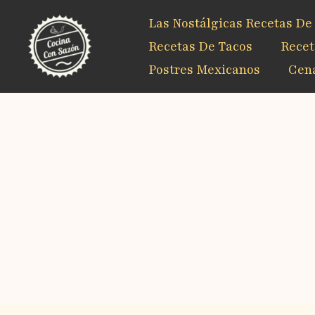
Ir
Las Nostálgicas Recetas De
al
contenido
Recetas De Tacos
Recet
Postres Mexicanos
Cena