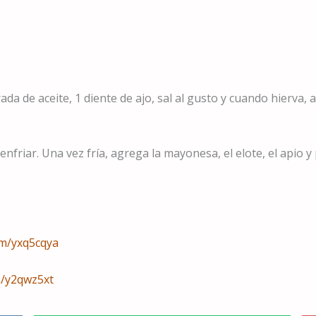
da de aceite, 1 diente de ajo, sal al gusto y cuando hierva, 
 enfriar. Una vez fría, agrega la mayonesa, el elote, el apio y
com/yxq5cqya
m/y2qwz5xt