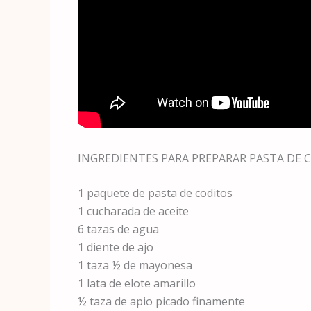
INGREDIENTES PARA PREPARAR PASTA DE C
1 paquete de pasta de coditos
1 cucharada de aceite
6 tazas de agua
1 diente de ajo
1 taza ½ de mayonesa
1 lata de elote amarillo
½ taza de apio picado finamente