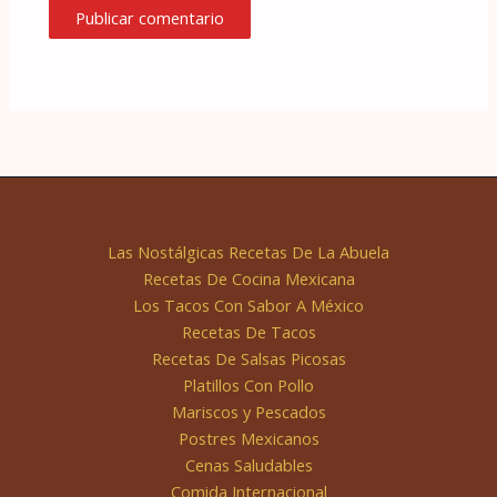
Las Nostálgicas Recetas De La Abuela
Recetas De Cocina Mexicana
Los Tacos Con Sabor A México
Recetas De Tacos
Recetas De Salsas Picosas
Platillos Con Pollo
Mariscos y Pescados
Postres Mexicanos
Cenas Saludables
Comida Internacional