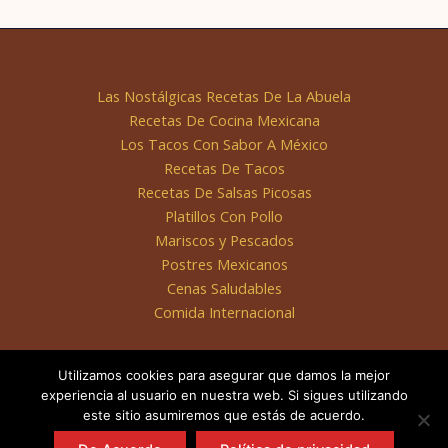
Las Nostálgicas Recetas De La Abuela
Recetas De Cocina Mexicana
Los Tacos Con Sabor A México
Recetas De Tacos
Recetas De Salsas Picosas
Platillos Con Pollo
Mariscos y Pescados
Postres Mexicanos
Cenas Saludables
Comida Internacional
Utilizamos cookies para asegurar que damos la mejor
experiencia al usuario en nuestra web. Si sigues utilizando
este sitio asumiremos que estás de acuerdo.