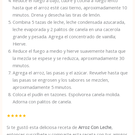
Reduce el fuego a bajo, cubre y cocina a fuego lento
hasta que el arroz esté casi tierno, aproximadamente 10
minutos. Drena y desecha las tiras de limón.
Combina 5 tazas de leche, leche condensada azucarada,
leche evaporada y 2 palitos de canela en una cacerola
grande y pesada. Agrega el concentrado de vainilla;
Hierve.
Reduce el fuego a medio y hierve suavemente hasta que
la mezcla se espese y se reduzca, aproximadamente 30
minutos.
Agrega el arroz, las pasas y el azúcar. Revuelve hasta que
las pasas se engrosen y los sabores se mezclen,
aproximadamente 5 minutos.
Coloca el pudín en tazones. Espolvorea canela molida.
Adorna con palitos de canela.
★
★
★
★
★
Si te gustó esta deliciosa receta de
Arroz Con Leche
,
entonces suscríbete y comparte esta receta con tus amigos