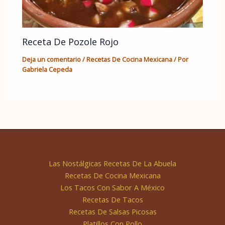
Receta De Pozole Rojo
Deja un comentario
/
Recetas De Cocina Mexicana
/ Por
Gabriela Cepeda
Las Nostálgicas Recetas De La Abuela
Recetas De Cocina Mexicana
Los Tacos Con Sabor A México
Recetas De Tacos
Recetas De Salsas Picosas
Platillos Con Pollo