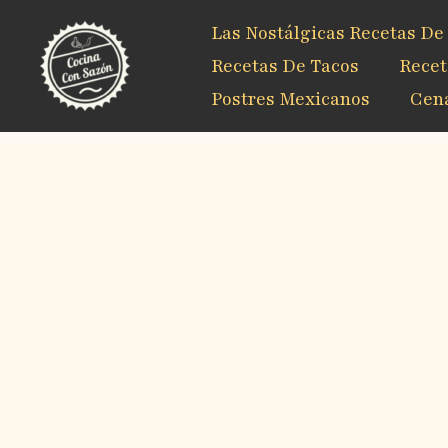
Ir
Las Nostálgicas Recetas De
al
contenido
Recetas De Tacos
Recet
Postres Mexicanos
Cena