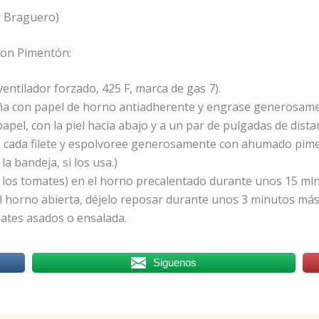
y Braguero)
Con Pimentón:
ventilador forzado, 425 F, marca de gas 7).
a con papel de horno antiadherente y engrase generosament
apel, con la piel hacia abajo y a un par de pulgadas de dista
e cada filete y espolvoree generosamente con ahumado pim
a bandeja, si los usa.)
n los tomates) en el horno precalentado durante unos 15 mi
l horno abierta, déjelo reposar durante unos 3 minutos más.
tes asados ​​o ensalada.
Siguenos