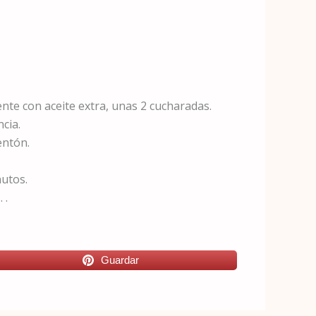
e con aceite extra, unas 2 cucharadas.
ncia.
entón.
nutos.
 .
Guardar