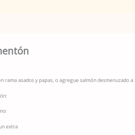
mentón
en rama asados ​​y papas, o agregue salmón desmenuzado a 
ón:
no:
un extra