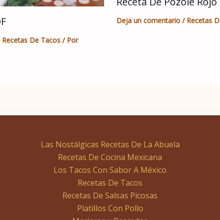
Receta De Pozole Rojo
DF
Deja un comentario
/
Recetas D
,
Recetas De Tacos
/ Por
Las Nostálgicas Recetas De La Abuela
Recetas De Cocina Mexicana
Los Tacos Con Sabor A México
Recetas De Tacos
Recetas De Salsas Picosas
Platillos Con Pollo