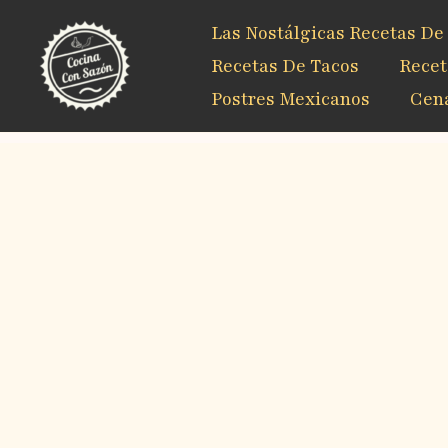
Ir
Las Nostálgicas Recetas De
al
contenido
Recetas De Tacos
Recet
Postres Mexicanos
Cena