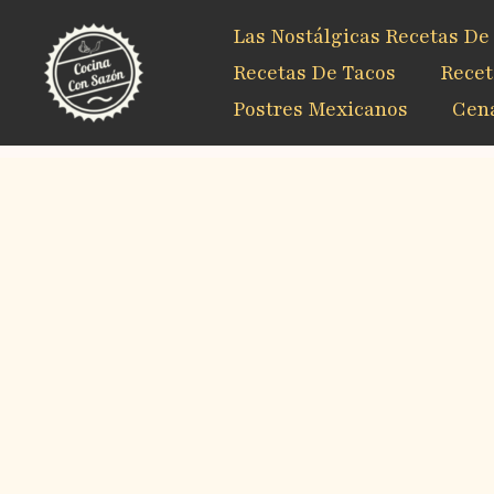
Ir
Las Nostálgicas Recetas De
al
contenido
Recetas De Tacos
Recet
Postres Mexicanos
Cena