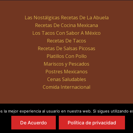
Las Nostálgicas Recetas De La Abuela
Recetas De Cocina Mexicana
Los Tacos Con Sabor A México
Recetas De Tacos
Recetas De Salsas Picosas
Platillos Con Pollo
Mariscos y Pescados
Postres Mexicanos
Cenas Saludables
Comida Internacional
 la mejor experiencia al usuario en nuestra web. Si sigues utilizando 
De Acuerdo
Política de privacidad