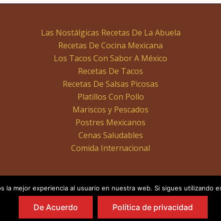
Las Nostálgicas Recetas De La Abuela
Recetas De Cocina Mexicana
Los Tacos Con Sabor A México
Recetas De Tacos
Recetas De Salsas Picosas
Platillos Con Pollo
Mariscos y Pescados
Postres Mexicanos
Cenas Saludables
Comida Internacional
 la mejor experiencia al usuario en nuestra web. Si sigues utilizando 
De Acuerdo
Política de privacidad