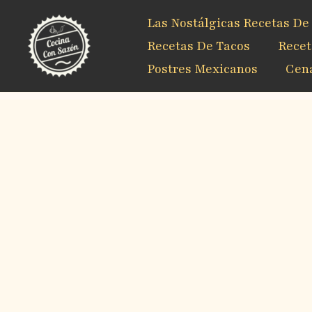
Ir
Las Nostálgicas Recetas De
al
contenido
Recetas De Tacos
Recet
Postres Mexicanos
Cena