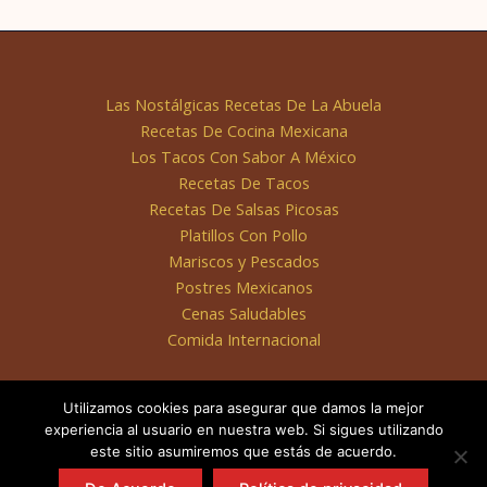
Las Nostálgicas Recetas De La Abuela
Recetas De Cocina Mexicana
Los Tacos Con Sabor A México
Recetas De Tacos
Recetas De Salsas Picosas
Platillos Con Pollo
Mariscos y Pescados
Postres Mexicanos
Cenas Saludables
Comida Internacional
Utilizamos cookies para asegurar que damos la mejor
experiencia al usuario en nuestra web. Si sigues utilizando
este sitio asumiremos que estás de acuerdo.