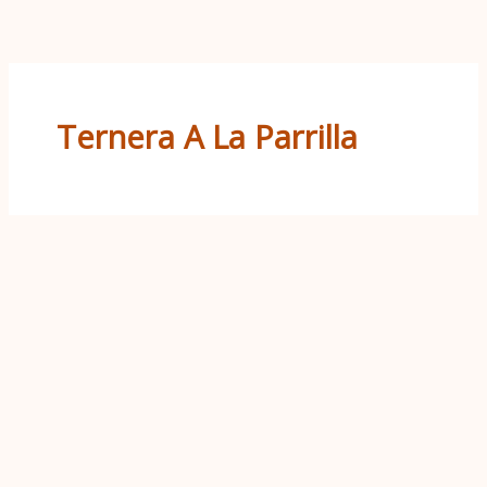
Ir
al
contenido
Ternera A La Parrilla