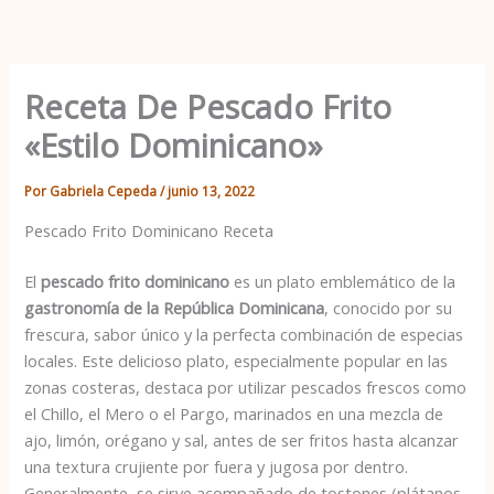
Ir
al
contenido
Receta De Pescado Frito
«Estilo Dominicano»
Por
Gabriela Cepeda
/
junio 13, 2022
Pescado Frito Dominicano Receta
El
pescado frito dominicano
es un plato emblemático de la
gastronomía de la República Dominicana
, conocido por su
frescura, sabor único y la perfecta combinación de especias
locales. Este delicioso plato, especialmente popular en las
zonas costeras, destaca por utilizar pescados frescos como
el Chillo, el Mero o el Pargo, marinados en una mezcla de
ajo, limón, orégano y sal, antes de ser fritos hasta alcanzar
una textura crujiente por fuera y jugosa por dentro.
Generalmente, se sirve acompañado de tostones (plátanos