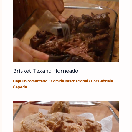
Brisket Texano Horneado
Deja un comentario
/
Comida Internacional
/ Por
Gabriela
Cepeda