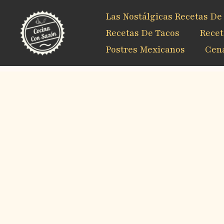
Ir
Las Nostálgicas Recetas De
al
contenido
Recetas De Tacos
Recet
Postres Mexicanos
Cena