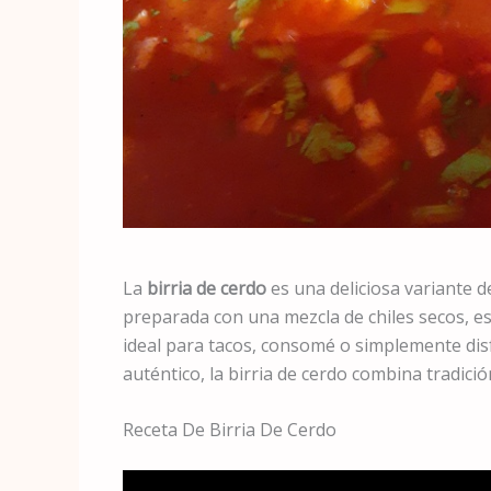
La
birria de cerdo
es una deliciosa variante 
preparada con una mezcla de chiles secos, es
ideal para tacos, consomé o simplemente disf
auténtico, la birria de cerdo combina tradició
Receta De Birria De Cerdo