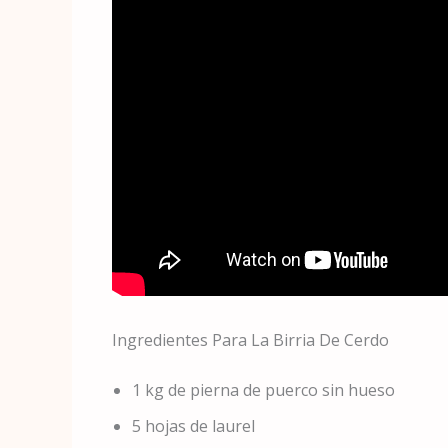
Ingredientes Para La Birria De Cerdo
1 kg de pierna de puerco sin hueso
5 hojas de laurel