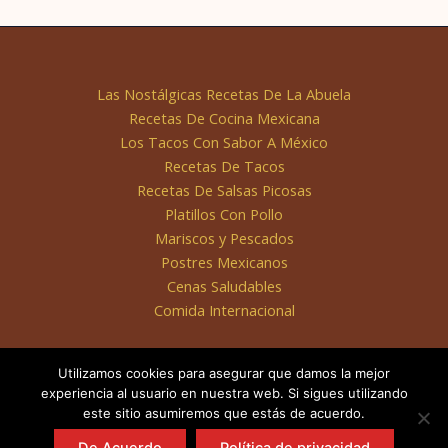
Las Nostálgicas Recetas De La Abuela
Recetas De Cocina Mexicana
Los Tacos Con Sabor A México
Recetas De Tacos
Recetas De Salsas Picosas
Platillos Con Pollo
Mariscos y Pescados
Postres Mexicanos
Cenas Saludables
Comida Internacional
Utilizamos cookies para asegurar que damos la mejor
experiencia al usuario en nuestra web. Si sigues utilizando
este sitio asumiremos que estás de acuerdo.