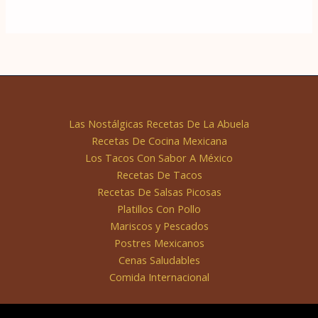
Las Nostálgicas Recetas De La Abuela
Recetas De Cocina Mexicana
Los Tacos Con Sabor A México
Recetas De Tacos
Recetas De Salsas Picosas
Platillos Con Pollo
Mariscos y Pescados
Postres Mexicanos
Cenas Saludables
Comida Internacional